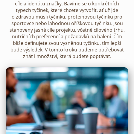
cíle a identitu značky. Bavíme se o konkrétních
typech tyčinek, které chcete vytvořit, ať už jde
o zdravou müsli tyčinku, proteinovou tyčinku pro
sportovce nebo lahodnou oříškovou tyčinku. Jsou
stanoveny jasné cíle projektu, včetně cílového trhu,
nutričních preferencí a požadavků na balení. Čím
blíže definujete svou vysněnou tyčinku, tím lepší
bude výsledek. V tomto kroku budeme potřebovat
znát i množství, která budete poptávat.