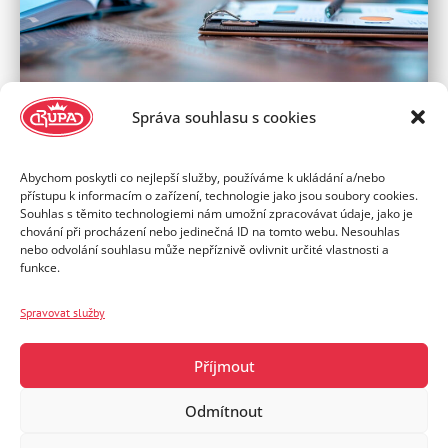
Správa souhlasu s cookies
2. Příprava receptury
Abychom poskytli co nejlepší služby, používáme k ukládání a/nebo
přístupu k informacím o zařízení, technologie jako jsou soubory cookies.
Vyberte si naši existující tyčinku, inspirujte se
Souhlas s těmito technologiemi nám umožní zpracovávat údaje, jako je
chování při procházení nebo jedinečná ID na tomto webu. Nesouhlas
existující tyčinkou nebo si vytvořte svou vysněnou
nebo odvolání souhlasu může nepříznivě ovlivnit určité vlastnosti a
tyčinku od nuly! Naše vývojové oddělení má léta
funkce.
zkušeností s vytvářením dokonalých tyčinek pro
společnosti světového významu. Bereme v potaz
Spravovat služby
chuť, texturu, nutriční vlastnosti a původ
ingrediencí. Ať už jde o bezlepkovou proteinovou
Příjmout
tyčinku nebo müsli tyčinku s vysokým obsahem
vlákniny, zajistíme, aby receptura souzněla s Vaší
Odmítnout
značkou a splňovala všechny standardy kvality.