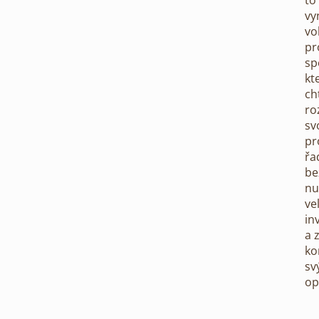
to
vy
vo
pr
sp
kt
ch
ro
sv
pr
řa
be
nu
ve
in
a 
ko
sv
op